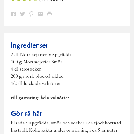
(
111
röster)
Dela
Dela
Dela
Dela
Skriv
på
på
på
via
ut
Facebook
Twitter
Pinterest
e-
post
Ingredienser
2 dl Norrmejerier Vispgrädde
100 g Norrmejerier Smör
4 dl strösocker
200 g mörk blockchoklad
1/2 dl hackade valnötter
till garnering: hela valnötter
Gör så här
Blanda vispgrädde, smör och socker i en tjockbottnad
kastrull. Koka sakta under omrörning i ca 5 minuter.