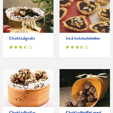
Chokladgodis
Små kolatarteletter
Chokladbollar
Chokladtryffel med