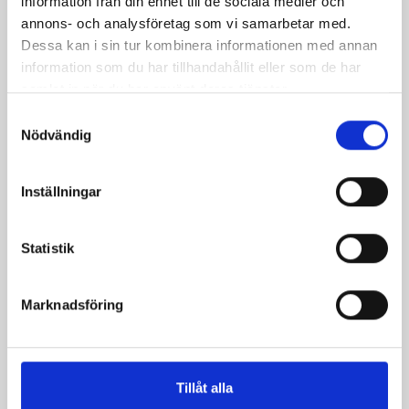
information från din enhet till de sociala medier och
annons- och analysföretag som vi samarbetar med.
Dessa kan i sin tur kombinera informationen med annan
Mellanmjölk
Jordgubbsfil 2,7%
information som du har tillhandahållit eller som de har
1,5% laktosfri 3dl
1000g
samlat in när du har använt deras tjänster.
Samtyckesval
Nödvändig
Inställningar
Statistik
Marknadsföring
Tillåt alla
Päronfil 2,7%
Skogsbärsfil 2,7%