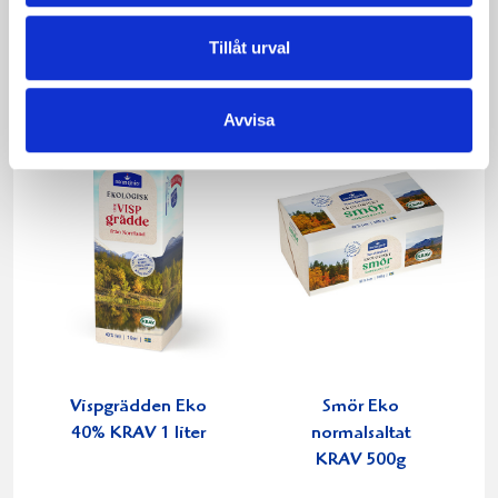
1000g
1000g
Tillåt urval
Avvisa
Vispgrädden Eko
Smör Eko
40% KRAV 1 liter
normalsaltat
KRAV 500g