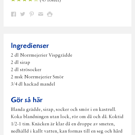
(
43
röster)
Dela
Dela
Dela
Dela
Skriv
på
på
på
via
ut
Facebook
Twitter
Pinterest
e-
post
Ingredienser
2 dl Norrmejerier Vispgrädde
2 dl sirap
2 dl strösocker
2 msk Norrmejerier Smör
3/4 dl hackad mandel
Gör så här
Blanda grädde, sirap, socker och smör i en kastrull.
Koka blandningen utan lock, rör om då och då. Koktid
1/2-1 tim. Knäcken är klar då en droppe av smeten,
nedhälld i kallt vatten, kan formas till en seg och hård