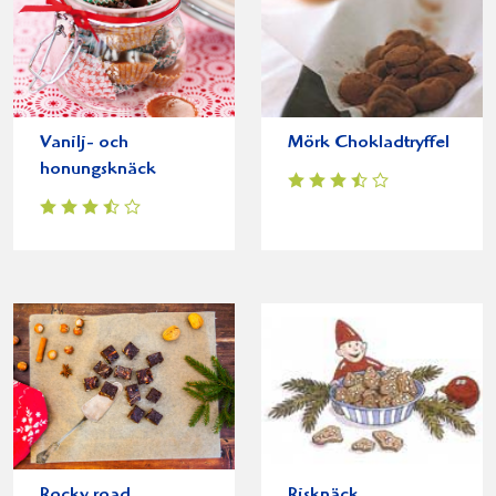
Vanilj- och
Mörk Chokladtryffel
honungsknäck
Rocky road
Risknäck