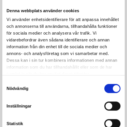
Denna webbplats använder cookies
Vi använder enhetsidentifierare för att anpassa innehållet
och annonserna till användarna, tillhandahålla funktioner
Produkter i receptet:
för sociala medier och analysera vår trafik. Vi
vidarebefordrar även sådana identifierare och annan
information från din enhet till de sociala medier och
annons- och analysföretag som vi samarbetar med.
Dessa kan i sin tur kombinera informationen med annan
information som du har tillhandahållit eller som de har
samlat in när du har använt deras tjänster.
Samtyckesval
Nödvändig
Inställningar
Mellanmjölk
Jordgubbsfil 2,7%
Statistik
1,5% laktosfri 3dl
1000g