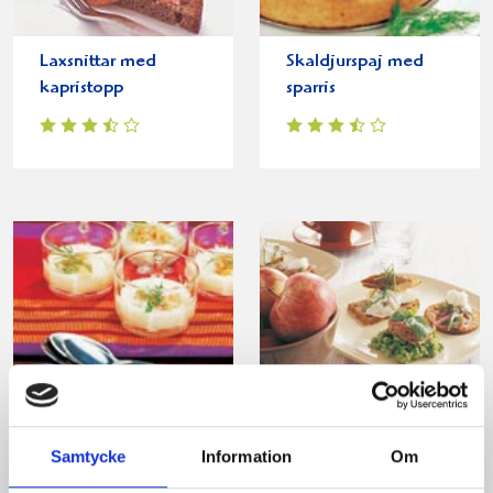
Laxsnittar med
Skaldjurspaj med
kapristopp
sparris
Små koppar med
Snittar med ägg och
laxsoppa
rökt fisk
Samtycke
Information
Om