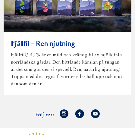
Fjällfil - Ren njutning
Fjällfil® 4,2% är en mild och krämig fil av mjölk från
norrländska gårdar. Den kittlande känslan på tungan
är det som gör den så speciell. Ren, naturlig njutning!
Toppa med dina egna favoriter eller häll upp och njut
den som den är.
Norrmejerier
Facebook
Youtube
Följ oss:
på
Instagram
Västerbottensost
Fjällfil
Verum