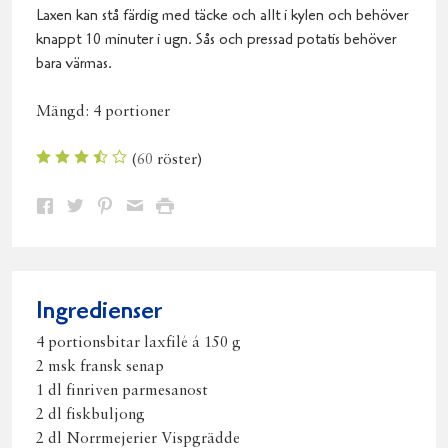
Laxen kan stå färdig med täcke och allt i kylen och behöver
knappt 10 minuter i ugn. Sås och pressad potatis behöver
bara värmas.
Mängd:
4 portioner
(
60
röster)
Dela
Dela
Dela
Dela
Skriv
på
på
på
via
ut
Facebook
Twitter
Pinterest
e-
post
Ingredienser
4 portionsbitar laxfilé á 150 g
2 msk fransk senap
1 dl finriven parmesanost
2 dl fiskbuljong
2 dl Norrmejerier Vispgrädde