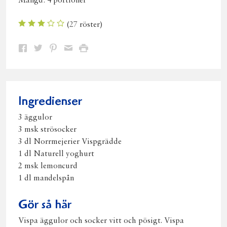
Mängd:
4 portioner
(
27
röster)
Dela
Dela
Dela
Dela
Skriv
på
på
på
via
ut
Facebook
Twitter
Pinterest
e-
post
Ingredienser
3 äggulor
3 msk strösocker
3 dl Norrmejerier Vispgrädde
1 dl Naturell yoghurt
2 msk lemoncurd
1 dl mandelspån
Gör så här
Vispa äggulor och socker vitt och pösigt. Vispa