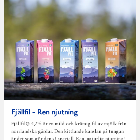
Fjällfil - Ren njutning
Fjällfil® 4,2% är en mild och krämig fil av mjölk från
norrländska gårdar. Den kittlande känslan på tungan
är det som gör den så speciell. Ren, naturlig njutning!