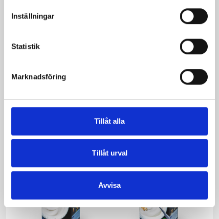
Inställningar
Statistik
Marknadsföring
Päronfil 2,7%
Skogsbärsfil 2,7%
1000g
1000g
Tillåt alla
Tillåt urval
Avvisa