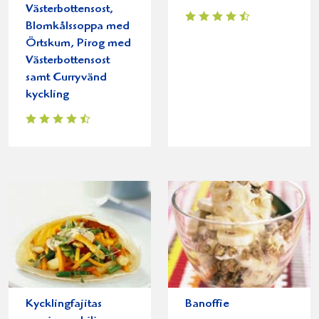
Västerbottensost,
Blomkålssoppa med
Örtskum, Pirog med
Västerbottensost
samt Curryvänd
kyckling
Kycklingfajitas
Banoffie