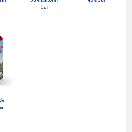
fri
36% laktosfri
40% 3dl
5dl
de
er