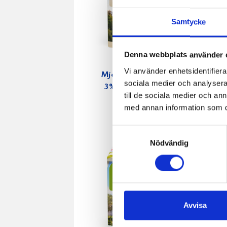
Samtycke
Denna webbplats använder 
Vi använder enhetsidentifierar
Mjölken Eko
Mellanmj
sociala medier och analysera 
3% KRAV 1
1,5% lakto
till de sociala medier och a
liter
3dl
med annan information som du 
Samtyckesval
Nödvändig
Avvisa