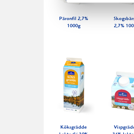
Päronfil 2,7%
Skogsbärs
1000g
2,7% 100
Köksgrädde
Vispgräd