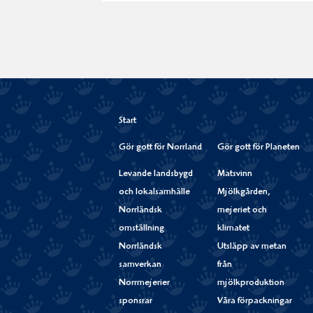
Start
Gör gott för Norrland
Gör gott för Planeten
Levande landsbygd
Matsvinn
och lokalsamhälle
Mjölkgården,
Norrländsk
mejeriet och
omställning
klimatet
Norrländsk
Utsläpp av metan
samverkan
från
Norrmejerier
mjölkproduktion
sponsrar
Våra förpackningar