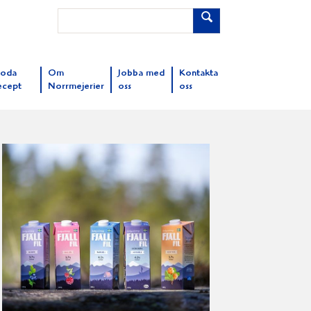
oda
Om
Jobba med
Kontakta
ecept
Norrmejerier
oss
oss