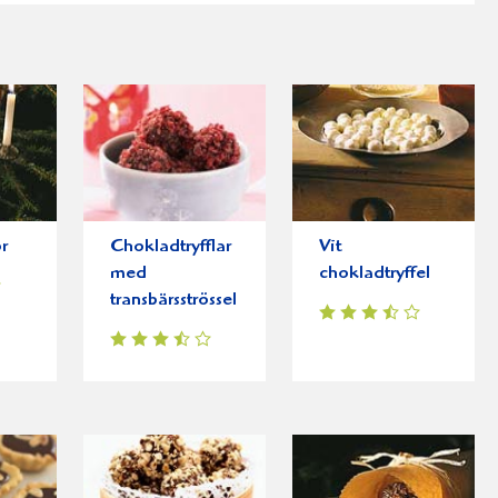
r
Chokladtryfflar
Vit
med
chokladtryffel
transbärsströssel