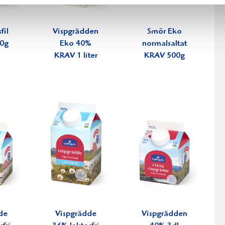
fil
Vispgrädden
Smör Eko
0g
Eko 40%
normalsaltat
KRAV 1 liter
KRAV 500g
de
Vispgrädde
Vispgrädden