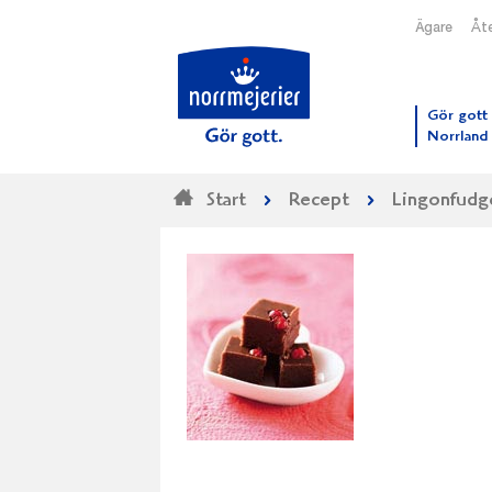
Ägare
Åte
Till N
Gör gott 
Norrland
Start
Recept
Lingonfudg