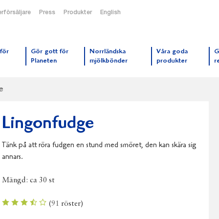
rförsäljare
Press
Produkter
English
orrmejerier startsida
för
Gör gott för
Norrländska
Våra goda
G
Planeten
mjölkbönder
produkter
r
e
Lingonfudge
Tänk på att röra fudgen en stund med smöret, den kan skära sig
annars.
Mängd:
ca 30 st
(
91
röster)