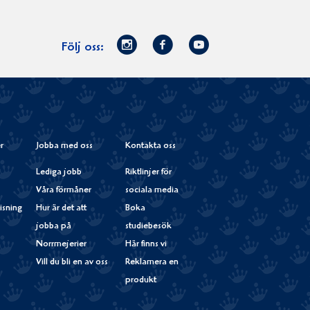
Norrmejerier
Facebook
Youtube
Följ oss:
på
Instagram
r
Jobba med oss
Kontakta oss
Lediga jobb
Riktlinjer för
Våra förmåner
sociala media
isning
Hur är det att
Boka
jobba på
studiebesök
Norrmejerier
Här finns vi
Vill du bli en av oss
Reklamera en
produkt