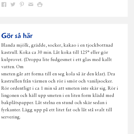
Dela
Dela
Dela
Dela
Skriv
på
på
på
via
ut
Facebook
Twitter
Pinterest
e-
post
Gör så här
Blanda mjölk, grädde, socker, kakao i en tjockbottnad
kastrull. Koka ca 30 min. Låt koka till 125° eller gör
kulprovet. (Droppa lite fudgesmet i ett glas med kallt
vatten. Om
smeten går att forma till en seg kola så är den klar). Dra
kastrullen från värmen och rör i smör och vaniljsocker.
Rör ordentligt i ca 1 min så att smeten inte skär sig. Rör i
lingonen och häll upp smeten i en liten form klädd med
bakplåtspapper. Låt stelna en stund och skär sedan i
fyrkanter. Lägg upp på ett litet fat och låt stå svalt till
servering.