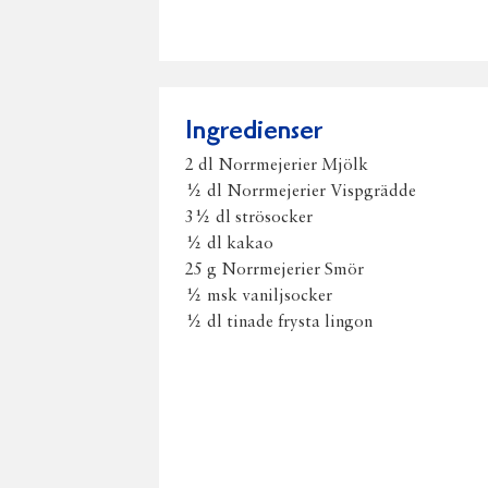
Ingredienser
2 dl Norrmejerier Mjölk
½ dl Norrmejerier Vispgrädde
3½ dl strösocker
½ dl kakao
25 g Norrmejerier Smör
½ msk vaniljsocker
½ dl tinade frysta lingon