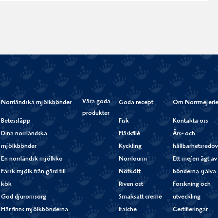
Våra goda
Norrländska mjölkbönder
Goda recept
Om Norrmejerie
produkter
Betessläpp
Fisk
Kontakta oss
Dina norrländska
Fläskfilé
Års- och
mjölkbönder
Kyckling
hållbarhetsredov
En norrländsk mjölkko
Norrloumi
Ett mejeri ägt av
Färsk mjölk från gård till
Nötkött
bönderna själva
kök
Riven ost
Forskning och
God djuromsorg
Smaksatt creme
utveckling
Här finns mjölkbönderna
fraiche
Certifieringar