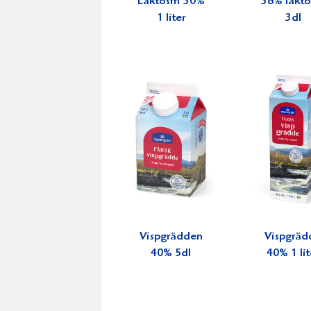
Laktosfri 30%
36% laktos
1 liter
3dl
Vispgrädden
Vispgräd
40% 5dl
40% 1 lit