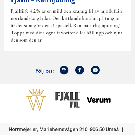
Fjällfil - Ren njutning
Fjällfil® 4,2% är en mild och krämig fil av mjölk från
norrländska gårdar. Den kittlande känslan på tungan
är det som gör den så speciell. Ren, naturlig njutning!
Toppa med dina egna favoriter eller häll upp och njut
den som den är.
Norrmejerier
Facebook
Youtube
Följ oss:
på
Instagram
Västerbottensost
Fjällfil
Verum
Start
Gör gott för
Gör gott för
Norrländska
Våra
Goda 
Norrland
Planeten
mjölkbönder
goda
Fisk
produkter
Levande
Matsvinn
Betessläpp
Fläskf
Norrmejerier
,
Mariehemsvägen 210
,
906 50
Umeå
landsbygd
Mjölkgården,
Dina
Kyckl