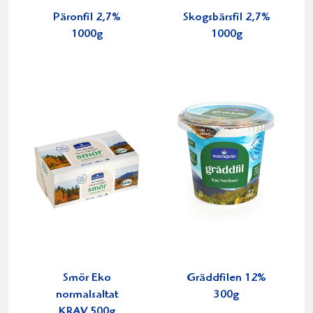
Päronfil 2,7%
Skogsbärsfil 2,7%
1000g
1000g
Smör Eko
Gräddfilen 12%
normalsaltat
300g
KRAV 500g