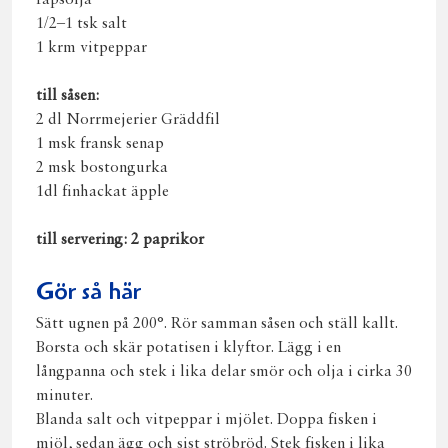
rapsolja
1/2–1 tsk salt
1 krm vitpeppar
till såsen:
2 dl Norrmejerier Gräddfil
1 msk fransk senap
2 msk bostongurka
1dl finhackat äpple
till servering: 2 paprikor
Gör så här
Sätt ugnen på 200°. Rör samman såsen och ställ kallt.
Borsta och skär potatisen i klyftor. Lägg i en
långpanna och stek i lika delar smör och olja i cirka 30
minuter.
Blanda salt och vitpeppar i mjölet. Doppa fisken i
mjöl, sedan ägg och sist ströbröd. Stek fisken i lika