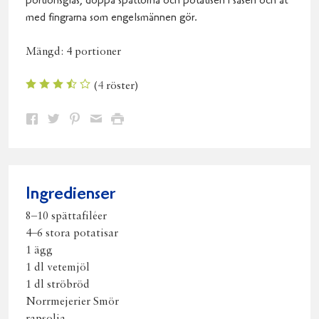
portionsglas, doppa spättorna och potatisen i såsen och ät
med fingrarna som engelsmännen gör.
Mängd:
4 portioner
(
4
röster)
Dela
Dela
Dela
Dela
Skriv
på
på
på
via
ut
Facebook
Twitter
Pinterest
e-
post
Ingredienser
8–10 spättafiléer
4–6 stora potatisar
1 ägg
1 dl vetemjöl
1 dl ströbröd
Norrmejerier Smör