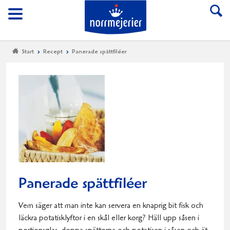
Till Norrmejerier start
Meny
Start
Recept
Panerade spättfiléer
Panerade spättfiléer
Vem säger att man inte kan servera en knaprig bit fisk och
läckra potatisklyftor i en skål eller korg? Häll upp såsen i