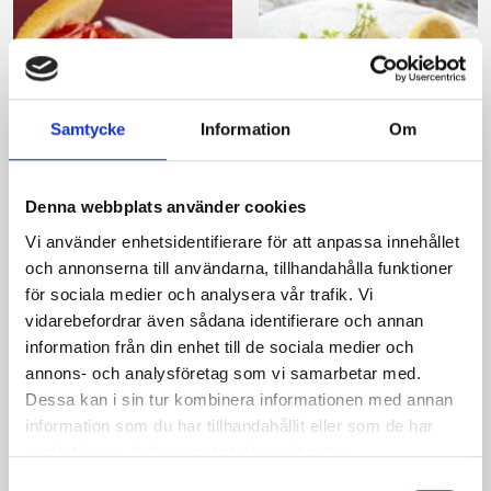
Samtycke
Information
Om
Strömmingsburgare
Präst® och
med sellerisallad
senapsmarinerad
Denna webbplats använder cookies
strömming
Vi använder enhetsidentifierare för att anpassa innehållet
och annonserna till användarna, tillhandahålla funktioner
för sociala medier och analysera vår trafik. Vi
vidarebefordrar även sådana identifierare och annan
information från din enhet till de sociala medier och
annons- och analysföretag som vi samarbetar med.
Dessa kan i sin tur kombinera informationen med annan
information som du har tillhandahållit eller som de har
samlat in när du har använt deras tjänster.
Samtyckesval