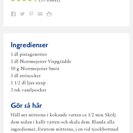
(
10
röster)
Dela
Dela
Dela
Dela
Skriv
på
på
på
via
ut
Facebook
Twitter
Pinterest
e-
post
Ingredienser
1 dl pistagenötter
3 dl Norrmejerier Vispgrädde
50 g Norrmejerier Smör
3 dl strösocker
1 1/2 dl ljus sirap
3 tsk vaniljsocker
Gör så här
Häll ner nötterna i kokande vatten ca 1/2 min. Skölj
dem sedan i kallt vatten och skala dem. Blanda alla
ingredienser, förutom nötterna, i en vid tjockbottnad