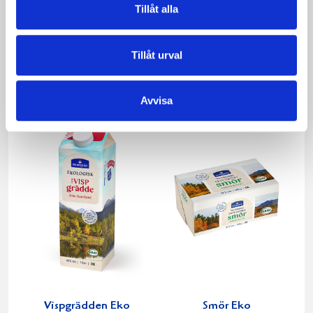
Tillåt alla
Päronfil 2,7%
Skogsbärsfil 2,7%
Tillåt urval
1000g
1000g
Avvisa
Vispgrädden Eko
Smör Eko