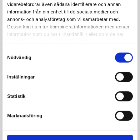
vidarebefordrar även sådana identifierare och annan
information från din enhet till de sociala medier och
annons- och analysföretag som vi samarbetar med.
Dessa kan i sin tur kombinera informationen med annan
information som du har tillhandahållit eller som de har
samlat in när du har använt deras tjänster.
Mellanmjölk
Jordgubbsfil 2,7%
Samtyckesval
1,5% laktosfri 3dl
1000g
Nödvändig
Inställningar
Statistik
Marknadsföring