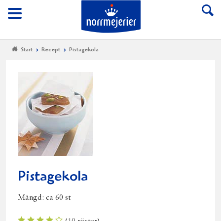
Till Norrmejerier start
Meny
Start
Recept
Pistagekola
Pistagekola
Mängd:
ca 60 st