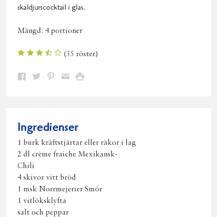
skaldjurscocktail i glas.
Mängd:
4 portioner
(
35
röster)
Dela
Dela
Dela
Dela
Skriv
på
på
på
via
ut
Facebook
Twitter
Pinterest
e-
post
Ingredienser
1 burk kräftstjärtar eller räkor i lag
2 dl crème fraiche Mexikansk-
Chili
4 skivor vitt bröd
1 msk Norrmejerier Smör
1 vitlöksklyfta
salt och peppar