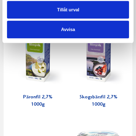
Tillåt urval
Avvisa
Päronfil 2,7%
Skogsbärsfil 2,7%
1000g
1000g