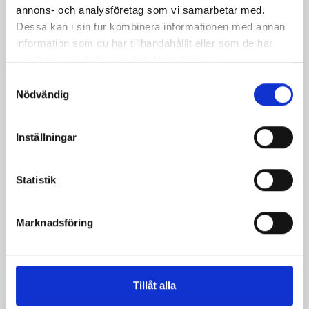
annons- och analysföretag som vi samarbetar med.
Dessa kan i sin tur kombinera informationen med annan
information som du har tillhandahållit eller som de har
Produkter i receptet:
samlat in när du har använt deras tjänster.
Samtyckesval
Nödvändig
Inställningar
Statistik
Marknadsföring
Mellanmjölk
Jordgubbsfil 2,7%
Tillåt alla
1,5% laktosfri 3dl
1000g