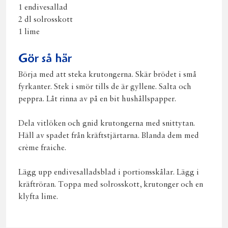
1 endivesallad
2 dl solrosskott
1 lime
Gör så här
Börja med att steka krutongerna. Skär brödet i små
fyrkanter. Stek i smör tills de är gyllene. Salta och
peppra. Låt rinna av på en bit hushållspapper.
Dela vitlöken och gnid krutongerna med snittytan.
Häll av spadet från kräftstjärtarna. Blanda dem med
crème fraiche.
Lägg upp endivesalladsblad i portionsskålar. Lägg i
kräftröran. Toppa med solrosskott, krutonger och en
klyfta lime.