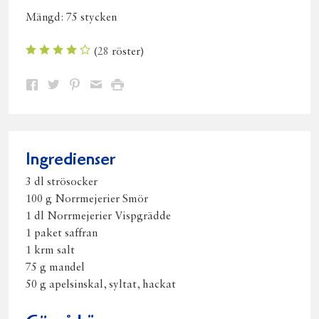
Mängd:
75 stycken
(
28
röster)
Dela
Dela
Dela
Dela
Skriv
på
på
på
via
ut
Facebook
Twitter
Pinterest
e-
post
Ingredienser
3 dl strösocker
100 g Norrmejerier Smör
1 dl Norrmejerier Vispgrädde
1 paket saffran
1 krm salt
75 g mandel
50 g apelsinskal, syltat, hackat