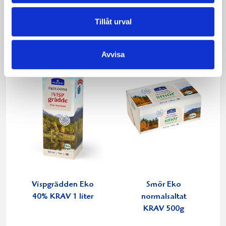
1000g
1000g
Tillåt urval
Avvisa
Vispgrädden Eko
Smör Eko
40% KRAV 1 liter
normalsaltat
KRAV 500g