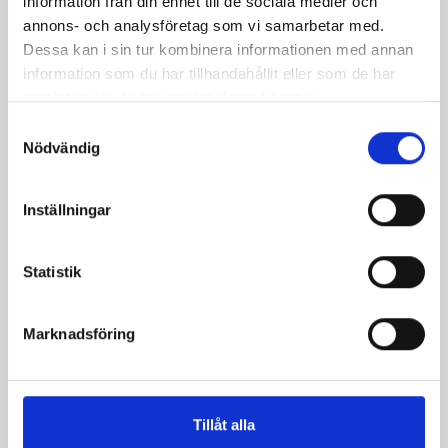
information från din enhet till de sociala medier och
annons- och analysföretag som vi samarbetar med.
Dessa kan i sin tur kombinera informationen med annan
Mellanmjölk
Jordgubbsfil 2,7%
information som du har tillhandahållit eller som de har
1,5% laktosfri 3dl
1000g
samlat in när du har använt deras tjänster.
Samtyckesval
Nödvändig
Inställningar
Statistik
Marknadsföring
Tillåt alla
Päronfil 2,7%
Skogsbärsfil 2,7%