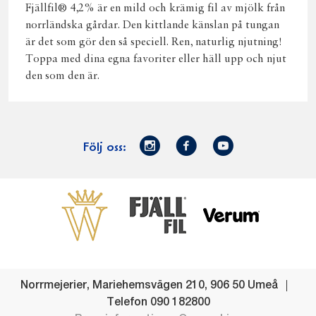
Fjällfil® 4,2% är en mild och krämig fil av mjölk från
norrländska gårdar. Den kittlande känslan på tungan
är det som gör den så speciell. Ren, naturlig njutning!
Toppa med dina egna favoriter eller häll upp och njut
den som den är.
Norrmejerier
Facebook
Youtube
Följ oss:
på
Instagram
Västerbottensost
Fjällfil
Verum
Start
Gör gott för
Gör gott för
Norrländska
Våra
Goda 
Norrland
Planeten
mjölkbönder
goda
Fisk
produkter
Levande
Matsvinn
Betessläpp
Fläskf
Norrmejerier
,
Mariehemsvägen 210
,
906 50
Umeå
landsbygd
Mjölkgården,
Dina
Kyckl
Telefon
090 182800
och
mejeriet och
norrländska
Norrl