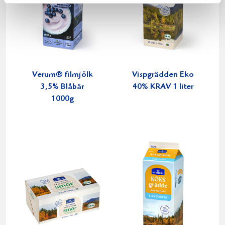
Verum® filmjölk
Vispgrädden Eko
3,5% Blåbär
40% KRAV 1 liter
1000g