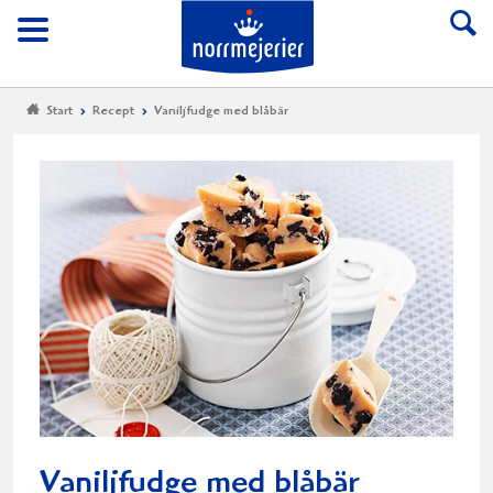
Till Norrmejerier start
Meny
Start
Recept
Vaniljfudge med blåbär
Vaniljfudge med blåbär