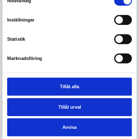
Nödvändig
Inställningar
Statistik
Marknadsföring
Päronfil 2,7%
Skogsbärsfil 2,7%
1000g
1000g
Tillåt alla
Tillåt urval
Avvisa