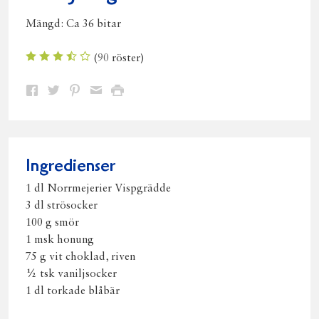
Mängd:
Ca 36 bitar
(
90
röster)
Dela
Dela
Dela
Dela
Skriv
på
på
på
via
ut
Facebook
Twitter
Pinterest
e-
post
Ingredienser
1 dl Norrmejerier Vispgrädde
3 dl strösocker
100 g smör
1 msk honung
75 g vit choklad, riven
½ tsk vaniljsocker
1 dl torkade blåbär