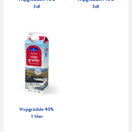
3dl
5dl
Vispgrädde 40%
1 liter