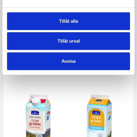
Tillåt alla
Tillåt urval
Avvisa
Päronfil 2,7%
Skogsbärsfil 2,7%
1000g
1000g