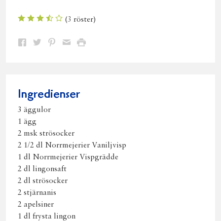
(
3
röster)
Dela
Dela
Dela
Dela
Skriv
på
på
på
via
ut
Facebook
Twitter
Pinterest
e-
post
Ingredienser
3 äggulor
1 ägg
2 msk strösocker
2 1/2 dl Norrmejerier Vaniljvisp
1 dl Norrmejerier Vispgrädde
2 dl lingonsaft
2 dl strösocker
2 stjärnanis
2 apelsiner
1 dl frysta lingon