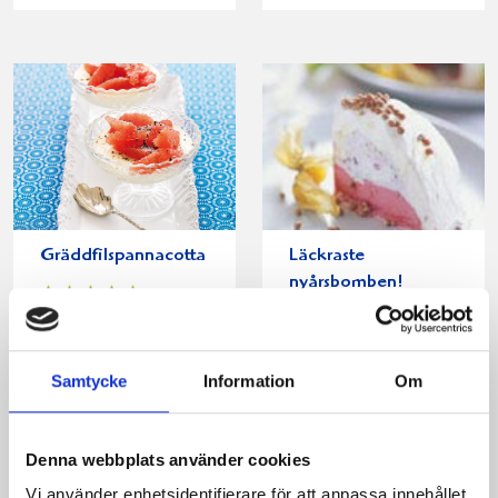
Gräddfilspannacotta
Läckraste
nyårsbomben!
Samtycke
Information
Om
Produkter i receptet:
Denna webbplats använder cookies
Vi använder enhetsidentifierare för att anpassa innehållet