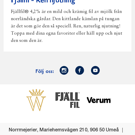
Fjällfil - Ren njutning
Fjällfil® 4,2% är en mild och krämig fil av mjölk från
norrländska gårdar. Den kittlande känslan på tungan
är det som gör den så speciell. Ren, naturlig njutning!
Toppa med dina egna favoriter eller häll upp och njut
den som den är.
Norrmejerier
Facebook
Youtube
Följ oss:
på
Instagram
Västerbottensost
Fjällfil
Verum
Start
Gör gott för
Gör gott för
Norrländska
Våra
Goda 
Norrland
Planeten
mjölkbönder
goda
Fisk
produkter
Levande
Matsvinn
Betessläpp
Fläskf
Norrmejerier
,
Mariehemsvägen 210
,
906 50
Umeå
landsbygd
Mjölkgården,
Dina
Kyckl