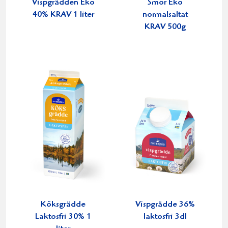
Vispgrädden Eko
Smör Eko
40% KRAV 1 liter
normalsaltat
KRAV 500g
Köksgrädde
Vispgrädde 36%
Laktosfri 30% 1
laktosfri 3dl