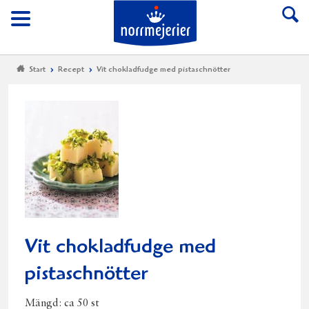
Till Norrmejerier start
Meny
Start
Recept
Vit chokladfudge med pistaschnötter
Vit chokladfudge med
pistaschnötter
Mängd:
ca 50 st