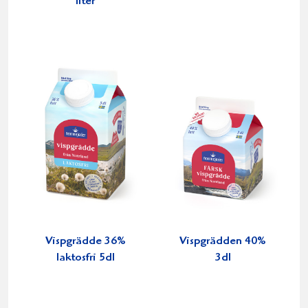
liter
Vispgrädde 36%
Vispgrädden 40%
laktosfri 5dl
3dl