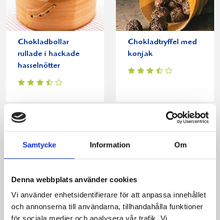
Chokladbollar
Chokladtryffel med
rullade i hackade
konjak
hasselnötter
Produkter i receptet:
Samtycke
Information
Om
Denna webbplats använder cookies
Vi använder enhetsidentifierare för att anpassa innehållet
och annonserna till användarna, tillhandahålla funktioner
för sociala medier och analysera vår trafik. Vi