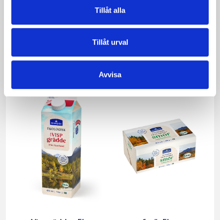
Tillåt alla
Päronfil 2,7%
Skogsbärsfil 2,7%
Tillåt urval
1000g
1000g
Avvisa