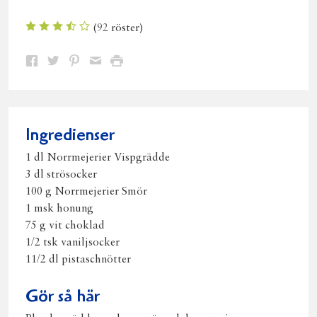
(
92
röster)
Dela
Dela
Dela
Dela
Skriv
på
på
på
via
ut
Facebook
Twitter
Pinterest
e-
post
Ingredienser
1 dl Norrmejerier Vispgrädde
3 dl strösocker
100 g Norrmejerier Smör
1 msk honung
75 g vit choklad
1/2 tsk vaniljsocker
11/2 dl pistaschnötter
Gör så här