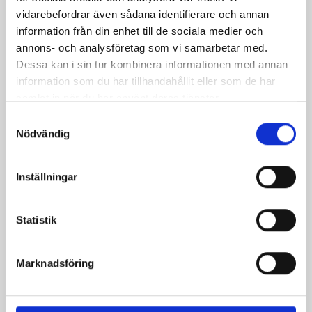
vidarebefordrar även sådana identifierare och annan
information från din enhet till de sociala medier och
annons- och analysföretag som vi samarbetar med.
Dessa kan i sin tur kombinera informationen med annan
information som du har tillhandahållit eller som de har
samlat in när du har använt deras tjänster.
Mellanmjölk
Jordgubbsfil 2,7%
Samtyckesval
1,5% laktosfri 3dl
1000g
Nödvändig
Inställningar
Statistik
Marknadsföring