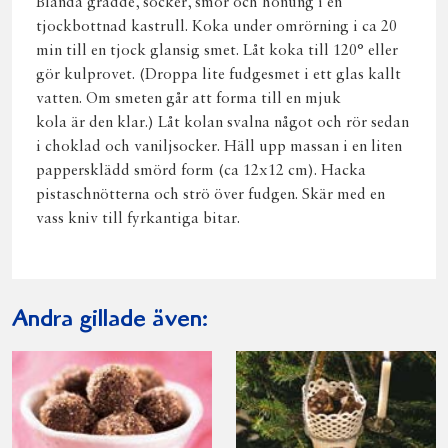
Blanda grädde, socker, smör och honung i en
tjockbottnad kastrull. Koka under omrörning i ca 20
min till en tjock glansig smet. Låt koka till 120° eller
gör kulprovet. (Droppa lite fudgesmet i ett glas kallt
vatten. Om smeten går att forma till en mjuk
kola är den klar.) Låt kolan svalna något och rör sedan
i choklad och vaniljsocker. Häll upp massan i en liten
pappersklädd smörd form (ca 12x12 cm). Hacka
pistaschnötterna och strö över fudgen. Skär med en
vass kniv till fyrkantiga bitar.
Andra gillade även: