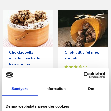
Chokladbollar
Chokladtryffel med
rullade i hackade
konjak
hasselnötter
Samtycke
Information
Om
Produkter i receptet:
Denna webbplats använder cookies