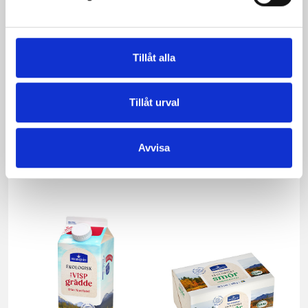
Tillåt alla
Tillåt urval
Päronfil 2,7%
Skogsbärsfil 2,7%
Avvisa
1000g
1000g