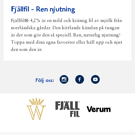
Fjällfil - Ren njutning
Fjällfil® 4,2% är en mild och krämig fil av mjölk från
norrländska gårdar. Den kittlande känslan på tungan
är det som gör den så speciell. Ren, naturlig njutning!
Toppa med dina egna favoriter eller häll upp och njut
den som den är.
Norrmejerier
Facebook
Youtube
Följ oss:
på
Instagram
Västerbottensost
Fjällfil
Verum
Start
Gör gott för
Gör gott för
Norrländska
Våra
Goda 
Norrland
Planeten
mjölkbönder
goda
Fisk
produkter
Levande
Matsvinn
Betessläpp