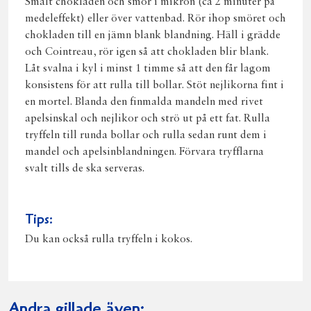
Smält chokladen och smör i mikron (ca 2 minuter på
medeleffekt) eller över vattenbad. Rör ihop smöret och
chokladen till en jämn blank blandning. Häll i grädde
och Cointreau, rör igen så att chokladen blir blank.
Låt svalna i kyl i minst 1 timme så att den får lagom
konsistens för att rulla till bollar. Stöt nejlikorna fint i
en mortel. Blanda den finmalda mandeln med rivet
apelsinskal och nejlikor och strö ut på ett fat. Rulla
tryffeln till runda bollar och rulla sedan runt dem i
mandel och apelsinblandningen. Förvara tryfflarna
svalt tills de ska serveras.
Tips:
Du kan också rulla tryffeln i kokos.
Andra gillade även: