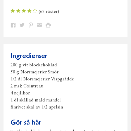
(
68
röster)
Dela
Dela
Dela
Dela
Skriv
på
på
på
via
ut
Facebook
Twitter
Pinterest
e-
post
Ingredienser
200 g vit blockchoklad
50 g Norrmejerier Smör
1/2 dl Norrmejerier Vispgrädde
2 msk Cointreau
4 nejlikor
1 dl skållad mald mandel
finrivet skal av 1/2 apelsin
Gör så här