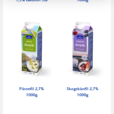
1,5% laktosfri 3dl
1000g
Päronfil 2,7%
Skogsbärsfil 2,7%
1000g
1000g