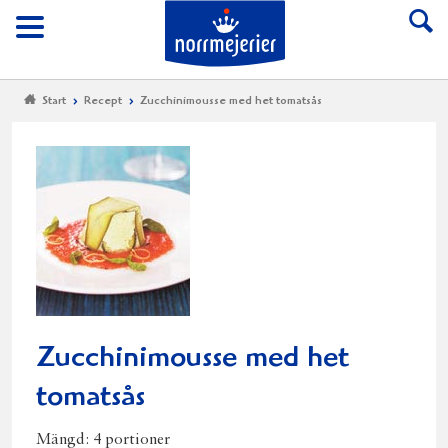
Till Norrmejerier start
Meny
Start
Recept
Zucchinimousse med het tomatsås
Zucchinimousse med het
tomatsås
Mängd:
4 portioner