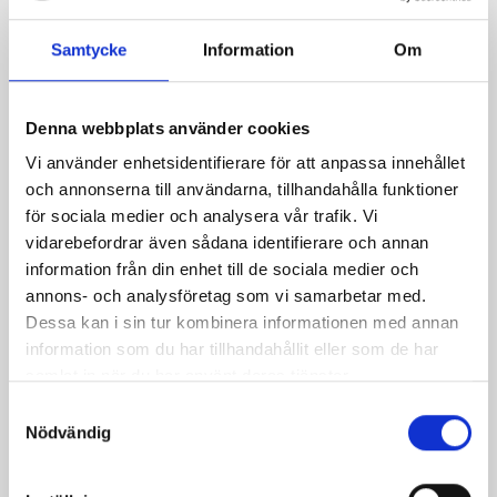
Samtycke
Information
Om
Bönsoppa med
Tomatpaj
Västerbottensost-
sticks
Denna webbplats använder cookies
Vi använder enhetsidentifierare för att anpassa innehållet
och annonserna till användarna, tillhandahålla funktioner
för sociala medier och analysera vår trafik. Vi
vidarebefordrar även sådana identifierare och annan
information från din enhet till de sociala medier och
annons- och analysföretag som vi samarbetar med.
Dessa kan i sin tur kombinera informationen med annan
information som du har tillhandahållit eller som de har
samlat in när du har använt deras tjänster.
Samtyckesval
Nödvändig
Ägg och ostsallad
Ljuvlig primörsallad