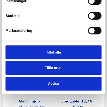
Inställningar
Statistik
Produkter i receptet:
Marknadsföring
Tillåt alla
Tillåt urval
Avvisa
Mellanmjölk
Jordgubbsfil 2,7%