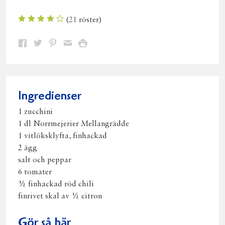
(
21
röster)
Dela
Dela
Dela
Dela
Skriv
på
på
på
via
ut
Facebook
Twitter
Pinterest
e-
post
Ingredienser
1 zucchini
1 dl Norrmejerier Mellangrädde
1 vitlöksklyfta, finhackad
2 ägg
salt och peppar
6 tomater
½ finhackad röd chili
finrivet skal av ½ citron
Gör så här