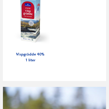
Vispgrädde 40%
1 liter