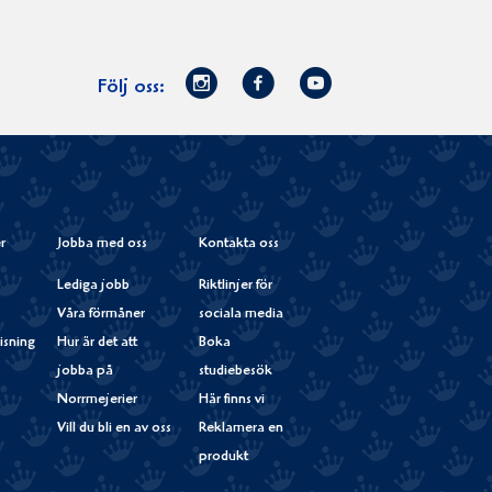
Norrmejerier
Facebook
Youtube
Följ oss:
på
Instagram
r
Jobba med oss
Kontakta oss
Lediga jobb
Riktlinjer för
Våra förmåner
sociala media
isning
Hur är det att
Boka
jobba på
studiebesök
Norrmejerier
Här finns vi
Vill du bli en av oss
Reklamera en
produkt