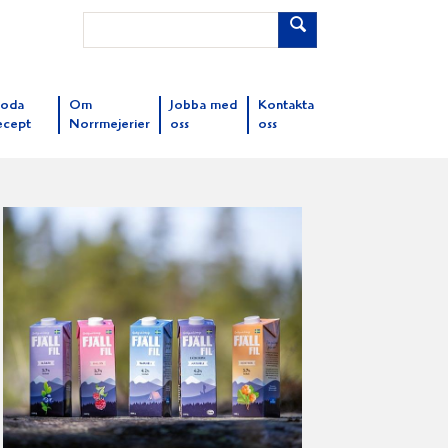
oda
Om
Jobba med
Kontakta
ecept
Norrmejerier
oss
oss