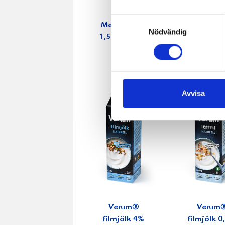
Samtyckesval
Mellanmjölk
Jordgubbs
Nödvändig
1,5% laktosfri
2,7% 100
3dl
Avvisa
Verum®
Verum
filmjölk 4%
filmjölk 