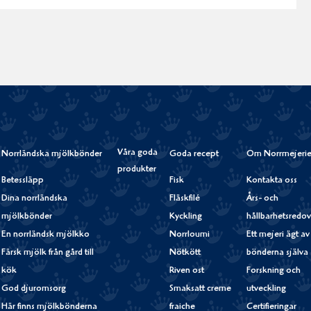
Våra goda
Norrländska mjölkbönder
Goda recept
Om Norrmejerie
produkter
Betessläpp
Fisk
Kontakta oss
Dina norrländska
Fläskfilé
Års- och
mjölkbönder
Kyckling
hållbarhetsredov
En norrländsk mjölkko
Norrloumi
Ett mejeri ägt av
Färsk mjölk från gård till
Nötkött
bönderna själva
kök
Riven ost
Forskning och
God djuromsorg
Smaksatt creme
utveckling
Här finns mjölkbönderna
fraiche
Certifieringar