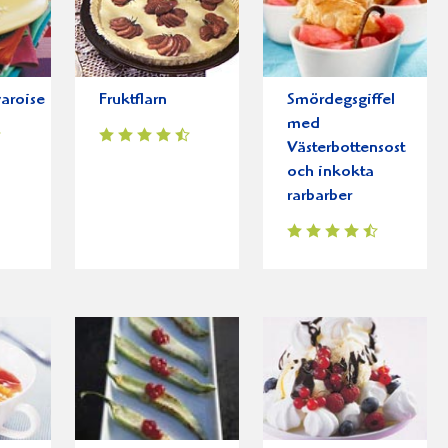
aroise
Fruktflarn
Smördegsgiffel
med
Västerbottensost
och inkokta
rarbarber