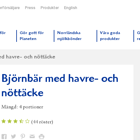
rförsäljare
Press
Produkter
English
orrmejerier startsida
för
Gör gott för
Norrländska
Våra goda
G
Planeten
mjölkbönder
produkter
r
ed havre- och nöttäcke
Björnbär med havre- och
nöttäcke
Mängd:
4 portioner
(
44
röster)
Dela
Dela
Dela
Dela
Skriv