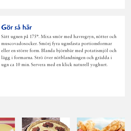
på
på
på
via
ut
Facebook
Twitter
Pinterest
e-
post
Gör så här
Sätt ugnen på 175°. Mixa smör med havregryn, nötter och
muscovadosocker. Smörj fyra ugnsfasta portionsformar
eller en större form. Blanda björnbär med potatismjöl och
lägg i formarna. Strö över nötblandningen och grädda i
ugn ca 10 min. Servera med en klick naturell yoghurt.