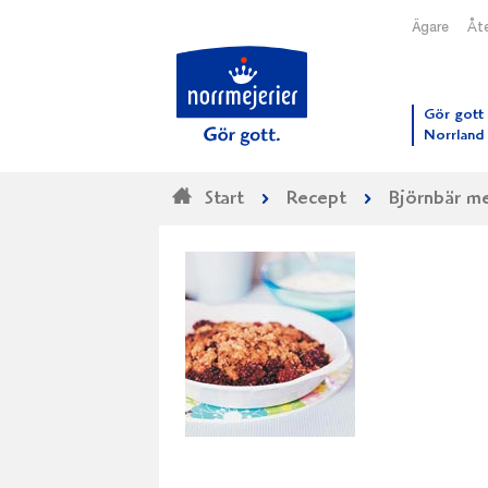
Ägare
Åte
Till N
Gör gott 
Norrland
Start
Recept
Björnbär m