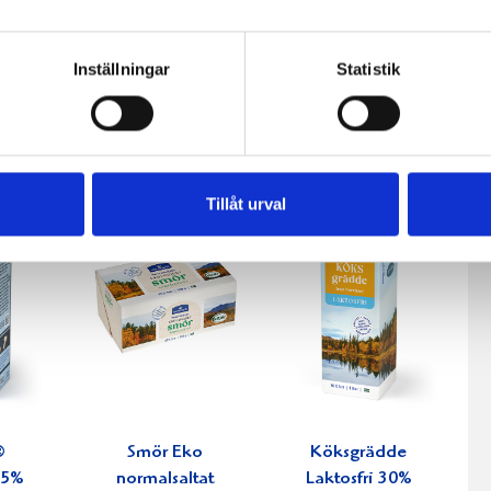
fil
Päronfil 2,7%
Skogsbärsfil
Inställningar
Statistik
0g
1000g
2,7% 1000g
Tillåt urval
®
Smör Eko
Köksgrädde
0,5%
normalsaltat
Laktosfri 30%