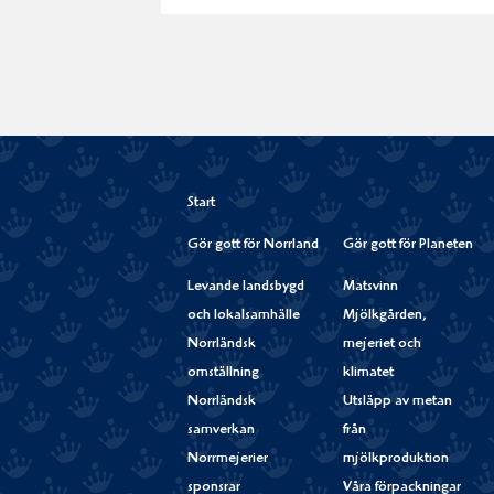
Start
Gör gott för Norrland
Gör gott för Planeten
Levande landsbygd
Matsvinn
och lokalsamhälle
Mjölkgården,
Norrländsk
mejeriet och
omställning
klimatet
Norrländsk
Utsläpp av metan
samverkan
från
Norrmejerier
mjölkproduktion
sponsrar
Våra förpackningar