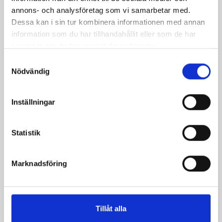
annons- och analysföretag som vi samarbetar med.
Mellanmjölk
Jordgubbsfil 2,7%
Dessa kan i sin tur kombinera informationen med annan
1,5% laktosfri 3dl
1000g
information som du har tillhandahållit eller som de har
samlat in när du har använt deras tjänster.
Samtyckesval
Nödvändig
Inställningar
Statistik
Marknadsföring
Päronfil 2,7%
Skogsbärsfil 2,7%
Tillåt alla
1000g
1000g