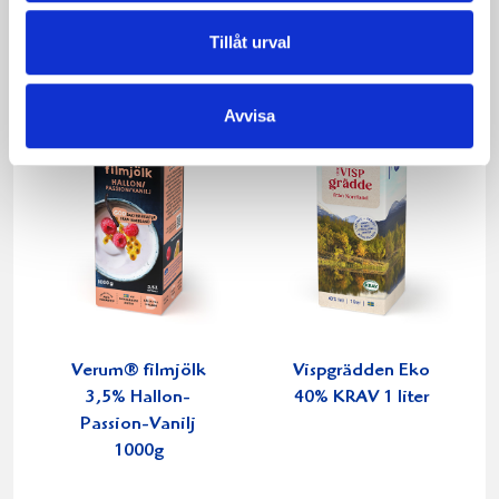
Tillåt urval
Avvisa
Verum® filmjölk
Vispgrädden Eko
3,5% Hallon-
40% KRAV 1 liter
Passion-Vanilj
1000g