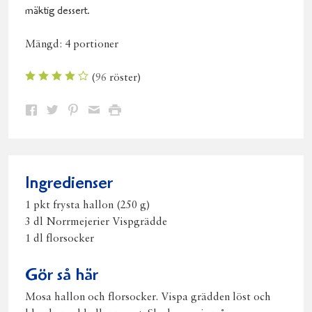
mäktig dessert.
Mängd:
4 portioner
(
96
röster)
Dela
Dela
Dela
Dela
Skriv
på
på
på
via
ut
Facebook
Twitter
Pinterest
e-
post
Ingredienser
1 pkt frysta hallon (250 g)
3 dl Norrmejerier Vispgrädde
1 dl florsocker
Gör så här
Mosa hallon och florsocker. Vispa grädden löst och