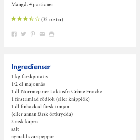
Mängd:
4 portioner
(
38
röster)
Dela
Dela
Dela
Dela
Skriv
på
på
på
via
ut
Facebook
Twitter
Pinterest
e-
post
Ingredienser
1 kg färskpotatis
1/2 dl majonnäs
1 dl Norrmejerier Laktosfri Crème Fraiche
1 finstrimlad rödlök (eller knipplök)
1 dl finhackad färsk timjan
(eller annan färsk örtkrydda)
2 msk kapris
salt
nymald svartpeppar