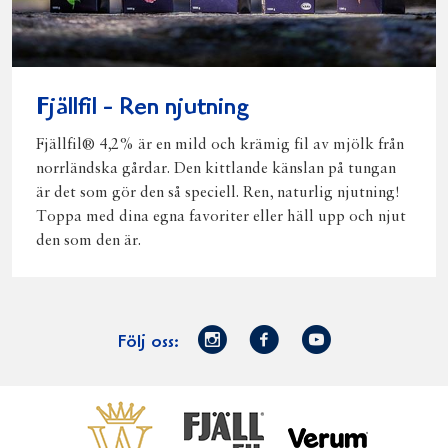
Fjällfil - Ren njutning
Fjällfil® 4,2% är en mild och krämig fil av mjölk från
norrländska gårdar. Den kittlande känslan på tungan
är det som gör den så speciell. Ren, naturlig njutning!
Toppa med dina egna favoriter eller häll upp och njut
den som den är.
Norrmejerier
Facebook
Youtube
Följ oss:
på
Instagram
Västerbottensost
Fjällfil
Verum
Start