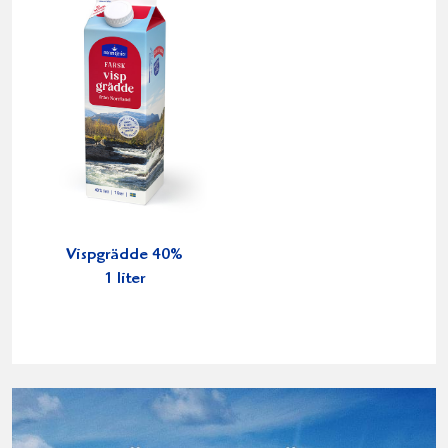
Vispgrädde 40%
1 liter