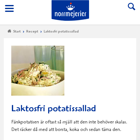
Till Norrmejerier start
Meny
Start
Recept
Laktosfri potatissallad
Laktosfri potatissallad
Färskpotatisen är oftast så mjäll att den inte behöver skalas.
Det räcker då med att borsta, koka och sedan tärna den.