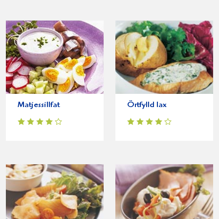
Matjessillfat
Örtfylld lax