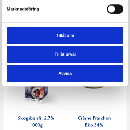
Marknadsföring
Filmjölk laktosfri
Päronfil 2,7%
3% 1000g
1000g
Tillåt alla
Tillåt urval
Avvisa
Skogsbärsfil 2,7%
Crème Fraichen
1000g
Eko 34%