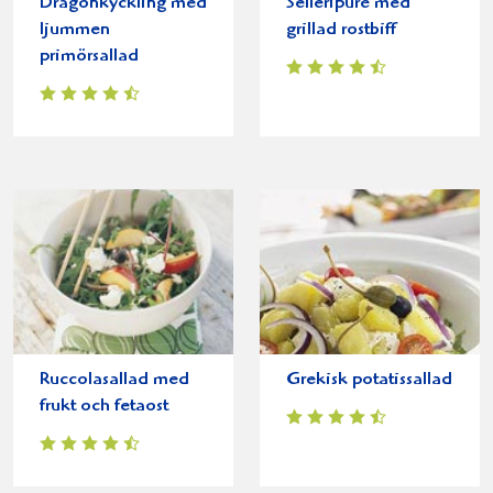
Dragonkyckling med
Selleripuré med
ljummen
grillad rostbiff
primörsallad
Ruccolasallad med
Grekisk potatissallad
frukt och fetaost