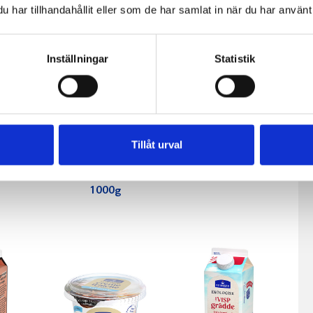
har tillhandahållit eller som de har samlat in när du har använt 
Inställningar
Statistik
Tillåt urval
fil
Filmjölk
Päronfil 2,7%
0g
laktosfri 3%
1000g
1000g