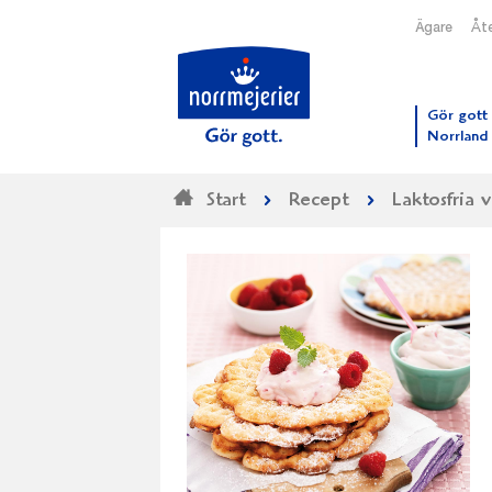
Ägare
Åte
Till N
Gör gott 
Norrland
Start
Recept
Laktosfria v