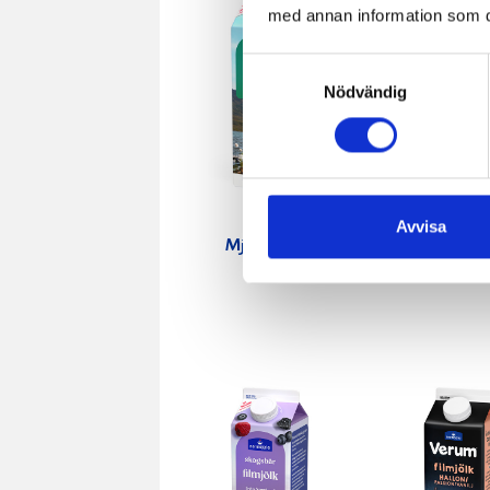
med annan information som du 
Samtyckesval
Nödvändig
Avvisa
Mjölk 3% 1
Jordgubbs
liter
2,7% 100