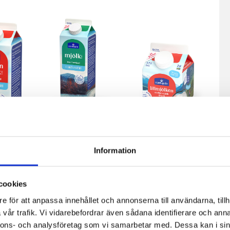
Mjölkdrycken
Mellanmjölk
Information
Laktosfri 3% 1
1,5% laktosfri
liter
3dl
lkdrycken
cookies
,5% 1 liter
e för att anpassa innehållet och annonserna till användarna, tillh
vår trafik. Vi vidarebefordrar även sådana identifierare och anna
nnons- och analysföretag som vi samarbetar med. Dessa kan i sin