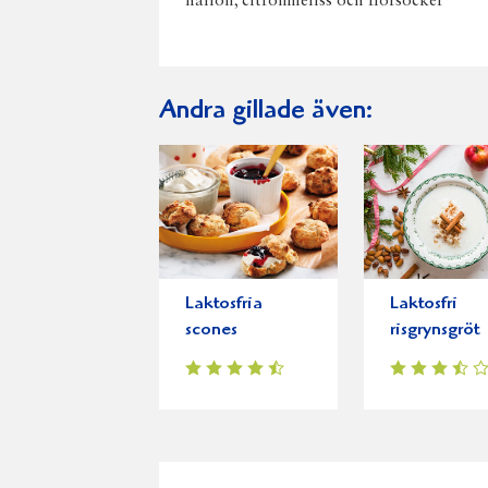
hallon, citronmeliss och florsocker
Andra gillade även:
Laktosfria
Laktosfri
scones
risgrynsgröt