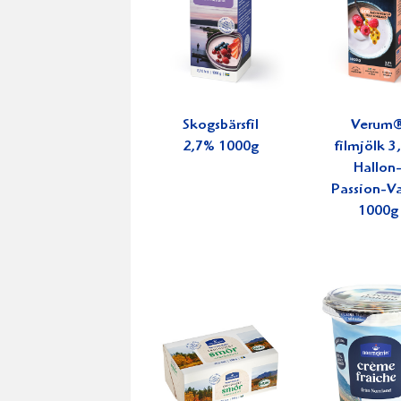
Skogsbärsfil
Verum
2,7% 1000g
filmjölk 
Hallon
Passion-Va
1000g