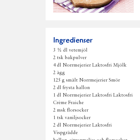
Ingredienser
3 ½ dl vetemjöl
2 tsk bakpulver
4 dl Norrmejerier Laktosfri Mjölk
2 ägg
125 g smält Norrmejerier Smör
2 dl frysta hallon
1 dl Norrmejerier Laktosfri Laktosfri
Crème Fraiche
2 msk florsocker
1 tsk vaniljsocker
2 dl Norrmejerier Laktosfri
Vispgrädde