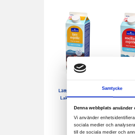
Samtycke
Lättmjölkdrycken
Laktosfri 0,5% 1
Mellanmjö
liter
Denna webbplats använder 
Laktosfri 1
Vi använder enhetsidentifierar
sociala medier och analysera 
till de sociala medier och a