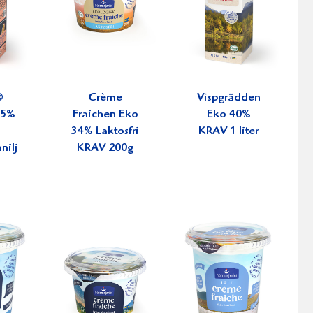
®
Crème
Vispgrädden
3,5%
Fraichen Eko
Eko 40%
-
34% Laktosfri
KRAV 1 liter
nilj
KRAV 200g