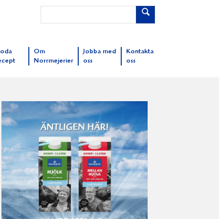
oda
Om
Jobba med
Kontakta
ecept
Norrmejerier
oss
oss