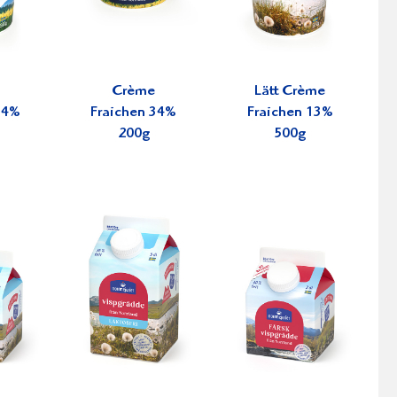
Crème
Lätt Crème
34%
Fraichen 34%
Fraichen 13%
200g
500g