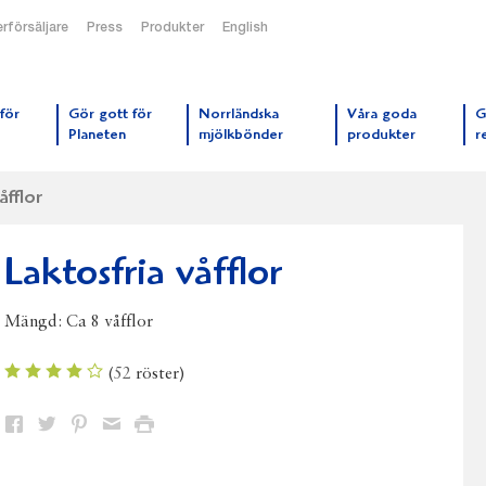
rförsäljare
Press
Produkter
English
orrmejerier startsida
för
Gör gott för
Norrländska
Våra goda
G
Planeten
mjölkbönder
produkter
r
åfflor
Laktosfria våfflor
Mängd:
Ca 8 våfflor
(
52
röster)
Dela
Dela
Dela
Dela
Skriv
på
på
på
via
ut
Facebook
Twitter
Pinterest
e-