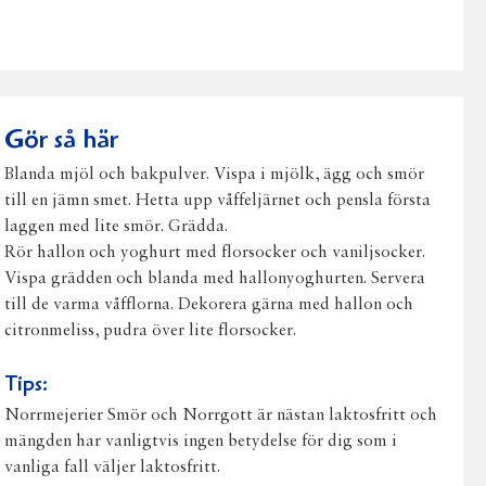
post
Gör så här
Blanda mjöl och bakpulver. Vispa i mjölk, ägg och smör
till en jämn smet. Hetta upp våffeljärnet och pensla första
laggen med lite smör. Grädda.
Rör hallon och yoghurt med florsocker och vaniljsocker.
Vispa grädden och blanda med hallonyoghurten. Servera
till de varma våfflorna. Dekorera gärna med hallon och
citronmeliss, pudra över lite florsocker.
Tips:
Norrmejerier Smör och Norrgott är nästan laktosfritt och
mängden har vanligtvis ingen betydelse för dig som i
vanliga fall väljer laktosfritt.