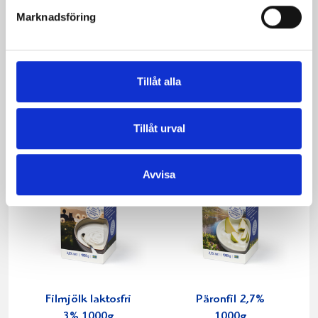
Marknadsföring
Mjölk 3% 1 liter
Jordgubbsfil 2,7%
1000g
Tillåt alla
Tillåt urval
Avvisa
Filmjölk laktosfri
Päronfil 2,7%
3% 1000g
1000g