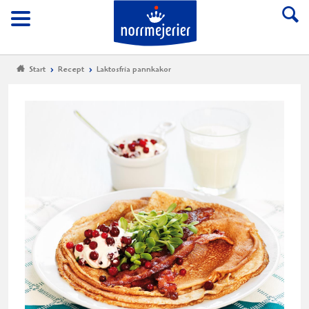
Till Norrmejerier start
Meny
Start
Recept
Laktosfria pannkakor