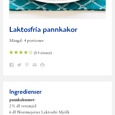
Laktosfria pannkakor
Mängd:
4 portioner
(
84
röster)
Dela
Dela
Dela
Dela
Skriv
på
på
på
via
ut
Facebook
Twitter
Pinterest
e-
post
Ingredienser
pannkakssmet:
2½ dl vetemjöl
6 dl Norrmejerier Laktosfri Mjölk