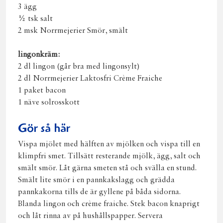
3 ägg
½ tsk salt
2 msk Norrmejerier Smör, smält
lingonkräm:
2 dl lingon (går bra med lingonsylt)
2 dl Norrmejerier Laktosfri Crème Fraiche
1 paket bacon
1 näve solrosskott
Gör så här
Vispa mjölet med hälften av mjölken och vispa till en
klimpfri smet. Tillsätt resterande mjölk, ägg, salt och
smält smör. Låt gärna smeten stå och svälla en stund.
Smält lite smör i en pannkakslagg och grädda
pannkakorna tills de är gyllene på båda sidorna.
Blanda lingon och crème fraiche. Stek bacon knaprigt
och låt rinna av på hushållspapper. Servera