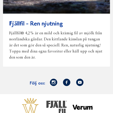
Fjällfil - Ren njutning
Fjällfil® 4,2% är en mild och krämig fil av mjölk från
norrländska gårdar. Den kittlande känslan på tungan
är det som gör den så speciell. Ren, naturlig njutning!
Toppa med dina egna favoriter eller häll upp och njut
den som den är.
Norrmejerier
Facebook
Youtube
Följ oss:
på
Instagram
Västerbottensost
Fjällfil
Verum
Start
Gör gott för
Gör gott för
Norrländska
Våra