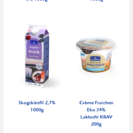
Skogsbärsfil 2,7%
Crème Fraichen
1000g
Eko 34%
Laktosfri KRAV
200g