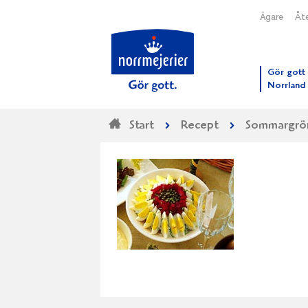
Ägare
Åte
Till N
Gör gott 
Norrland
Start
Recept
Sommargrön 