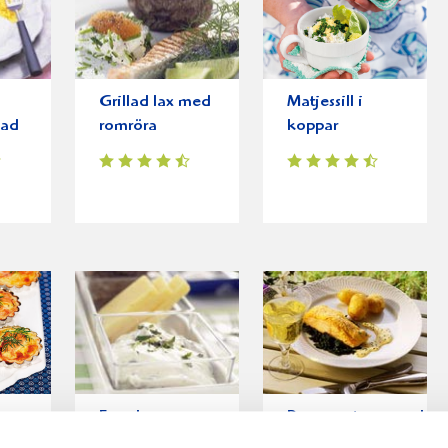
Grillad lax med
Matjessill i
lad
romröra
koppar
r
Fransk
Pepparrotspanerad
senapssill i gott
laxfilé på