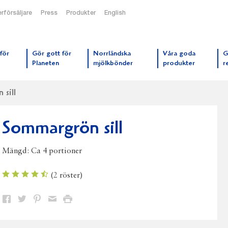
rförsäljare
Press
Produkter
English
orrmejerier startsida
för
Gör gott för
Norrländska
Våra goda
G
Planeten
mjölkbönder
produkter
r
sill
Sommargrön sill
Mängd:
Ca 4 portioner
(
2
röster)
Dela
Dela
Dela
Dela
Skriv
på
på
på
via
ut
Facebook
Twitter
Pinterest
e-