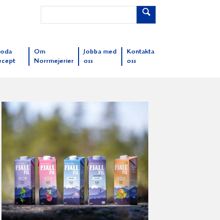
oda
Om
Jobba med
Kontakta
ecept
Norrmejerier
oss
oss