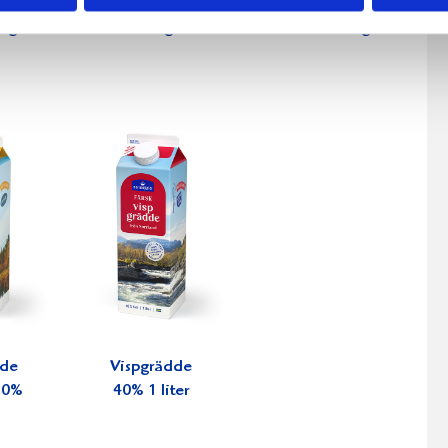
fil
Päronfil 2,7%
Skogsbärsfil
0g
1000g
2,7% 1000g
dde
Vispgrädde
 30%
40% 1 liter