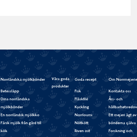
Våra goda
Norrländska mjölkbönder
Goda recept
Om Norrmejerie
produkter
Betessläpp
Fisk
Kontakta oss
Dina norrländska
Fläskfilé
Års- och
mjölkbönder
Kyckling
hållbarhetsredov
En norrländsk mjölkko
Norrloumi
Ett mejeri ägt av
Färsk mjölk från gård till
Nötkött
bönderna själva
kök
Riven ost
Forskning och