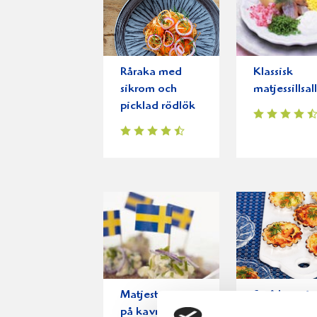
Råraka med
Klassisk
sikrom och
matjessillsal
picklad rödlök
Matjestoppar
Små laxpaje
på kavring