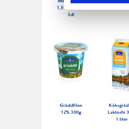
Mellanmjölk
Jordgubbs
1,5% laktosfri
2,7% 100
3dl
Gräddfilen
Köksgrä
12% 300g
Laktosfri
1 liter