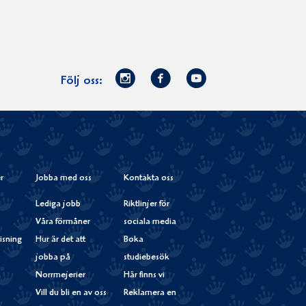
Norrmejerier
Facebook
Youtube
Följ oss:
på
Instagram
r
Jobba med oss
Kontakta oss
Lediga jobb
Riktlinjer för
Våra förmåner
sociala media
isning
Hur är det att
Boka
jobba på
studiebesök
Norrmejerier
Här finns vi
Vill du bli en av oss
Reklamera en