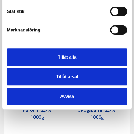
1,5% laktosfri 3dl
1000g
Statistik
Marknadsföring
Tillåt alla
Tillåt urval
Avvisa
Päronfil 2,7%
Skogsbärsfil 2,7%
1000g
1000g