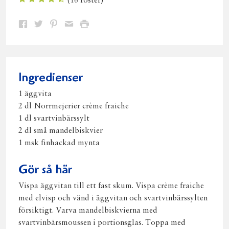
(
16
röster)
Dela
Dela
Dela
Dela
Skriv
på
på
på
via
ut
Facebook
Twitter
Pinterest
e-
post
Ingredienser
1 äggvita
2 dl Norrmejerier crème fraiche
1 dl svartvinbärssylt
2 dl små mandelbiskvier
1 msk finhackad mynta
Gör så här
Vispa äggvitan till ett fast skum. Vispa crème fraiche
med elvisp och vänd i äggvitan och svartvinbärssylten
försiktigt. Varva mandelbiskvierna med
svartvinbärsmoussen i portionsglas. Toppa med