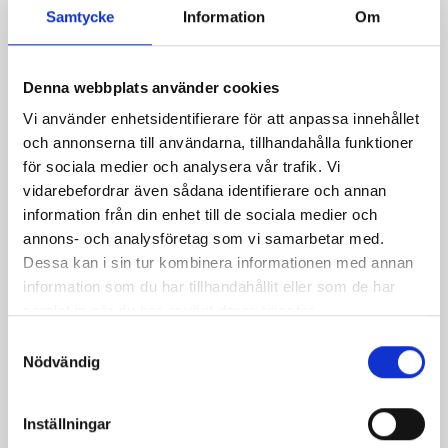
Samtycke
Information
Om
Denna webbplats använder cookies
Vi använder enhetsidentifierare för att anpassa innehållet
Produkter i receptet:
och annonserna till användarna, tillhandahålla funktioner
för sociala medier och analysera vår trafik. Vi
vidarebefordrar även sådana identifierare och annan
information från din enhet till de sociala medier och
annons- och analysföretag som vi samarbetar med.
Dessa kan i sin tur kombinera informationen med annan
information som du har tillhandahållit eller som de har
samlat in när du har använt deras tjänster.
Samtyckesval
Nödvändig
Inställningar
Mellanmjölk
Jordgubbsfil 2,7%