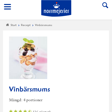
Till Norrmejerier start
Meny
Start
Recept
Vinbärsmums
Vinbärsmums
Mängd:
4 portioner